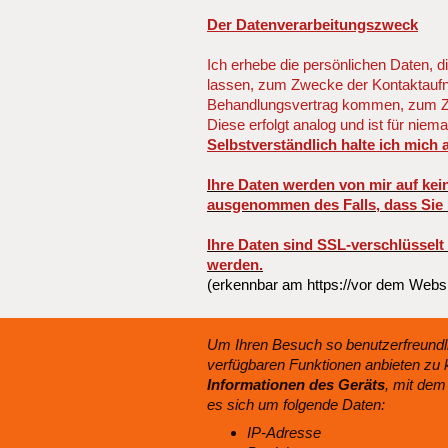
Der Datenverarbeitungszweck
Ich erhebe die persönlichen Daten,
lassen, zum Zwecke der Kontaktaufn
Behandlungsvertrag kommen, zum Zwe
Diese erfolgt analog und ist für niem
Selbstverständlich halte ich mich 
Ihre Daten werden von mir auf kein
ausgenommen des Falls, dass Sie 
Ihre Daten sind SSL-verschlüsselt
werden.
(erkennbar am https://vor dem Web
Um Ihren Besuch so benutzerfreundli
verfügbaren Funktionen anbieten zu 
Informationen des Geräts
, mit dem
es sich um folgende Daten:
IP-Adresse