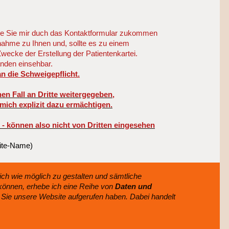
 die Sie mir duch das Kontaktformular zukommen
ahme zu Ihnen und, sollte es zu einem
cke der Erstellung der Patientenkartei.
anden einsehbar.
an die Schweigepflicht.
en Fall an Dritte weitergegeben,
mich explizit dazu ermächtigen.
 - können also nicht von Dritten eingesehen
site-Name)
ch wie möglich zu gestalten und sämtliche
können, erhebe ich eine Reihe von
Daten und
 Sie unsere Website aufgerufen haben. Dabei handelt