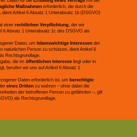
ner Daten für die
Erfüllung eines Vertrags
mit der
ragliche Maßnahmen
erforderlich, die durch die
, dient Artikel 6 Absatz 1 Unterabsatz 1b (DSGVO)
at einer
rechtlichen Verpflichtung
, der wir
ikel 6 Absatz 1 Unterabsatz 1c des DSGVO als
ezogener Daten, um
lebenswichtige Interessen
der
n natürlichen Person zu schützen, dient Artikel 6
ls Rechtsgrundlage.
fgabe, die im
öffentlichen Interesse
liegt oder in
lgt, berufen wir uns auf Artikel 6 Absatz 1
zogener Daten erforderlich ist, um
berechtigte
der
eines Dritten
zu wahren – ohne dabei die
eiheiten der betroffenen Person zu gefährden –, gilt
DSGVO) als Rechtsgrundlage.